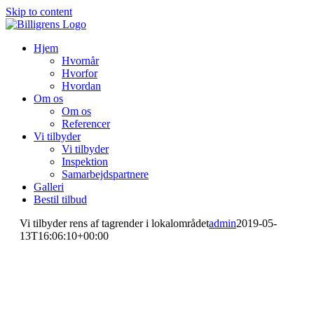
Skip to content
Hjem
Hvornår
Hvorfor
Hvordan
Om os
Om os
Referencer
Vi tilbyder
Vi tilbyder
Inspektion
Samarbejdspartnere
Galleri
Bestil tilbud
Vi tilbyder rens af tagrender i lokalområdet
admin
2019-05-
13T16:06:10+00:00