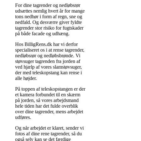
For dine tagrender og nedløbsrør
udsættes nemlig hvert år for mange
tons nedbør i form af regn, sne og
nedfald. Og desværre giver fyldte
tagrender stor risiko for fugtskader
på både facade og udhæng.
Hos BilligRens.dk har vi derfor
specialiseret os i at rense tagrender,
nedløbsrør og nedløbsbrønde. Vi
støvsuger tagrenden fra jorden af
ved hjælp af vores slamstøvsuger,
der med teleskopstang kan rense i
alle højder.
På toppen af teleskopstangen er der
et kamera forbundet til en skærm
på jorden, så vores arbejdsmand
hele tiden har det fulde overblik
over dine tagrender, mens arbejdet
udføres.
Og når arbejdet er klaret, sender vi
fotos af dine rene tagrender, så du
også selv kan se det færdige