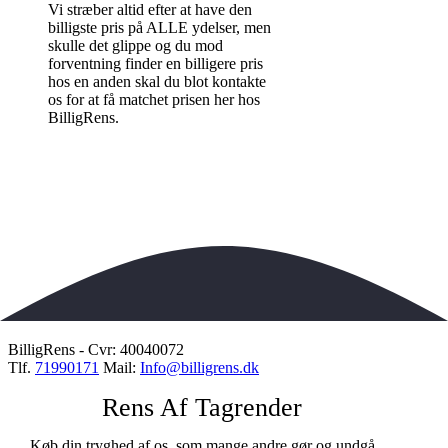
Vi stræber altid efter at have den
billigste pris på ALLE ydelser, men
skulle det glippe og du mod
forventning finder en billigere pris
hos en anden skal du blot kontakte
os for at få matchet prisen her hos
BilligRens.
BilligRens - Cvr: 40040072
Tlf.
71990171
Mail:
Info@billigrens.dk
Rens Af Tagrender
Køb din tryghed af os, som mange andre gør og undgå