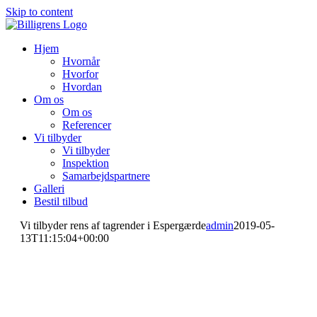
Skip to content
Hjem
Hvornår
Hvorfor
Hvordan
Om os
Om os
Referencer
Vi tilbyder
Vi tilbyder
Inspektion
Samarbejdspartnere
Galleri
Bestil tilbud
Vi tilbyder rens af tagrender i Espergærde
admin
2019-05-
13T11:15:04+00:00